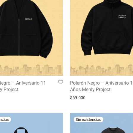
egro – Aniversario 11
Polerón Negro – Aniversario 
y Project
Años Menly Project
$
69.000